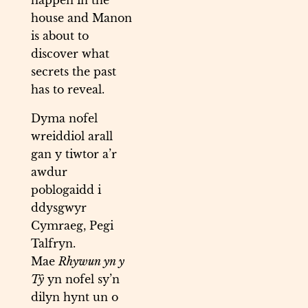
happen in the
house and Manon
is about to
discover what
secrets the past
has to reveal.
Dyma nofel
wreiddiol arall
gan y tiwtor a’r
awdur
poblogaidd i
ddysgwyr
Cymraeg, Pegi
Talfryn.
Mae
Rhywun yn y
Tŷ
yn nofel sy’n
dilyn hynt un o