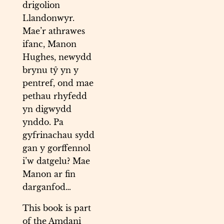
drigolion
Llandonwyr.
Mae’r athrawes
ifanc, Manon
Hughes, newydd
brynu tŷ yn y
pentref, ond mae
pethau rhyfedd
yn digwydd
ynddo. Pa
gyfrinachau sydd
gan y gorffennol
i’w datgelu? Mae
Manon ar fin
darganfod…
This book is part
of the Amdani