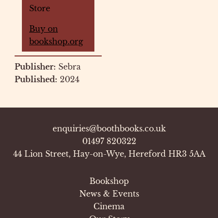
Store
Buy on
bookshop.org
Publisher:
Sebra
Published:
2024
enquiries@boothbooks.co.uk
01497 820322
44 Lion Street, Hay-on-Wye, Hereford HR3 5AA
Bookshop
News & Events
Cinema