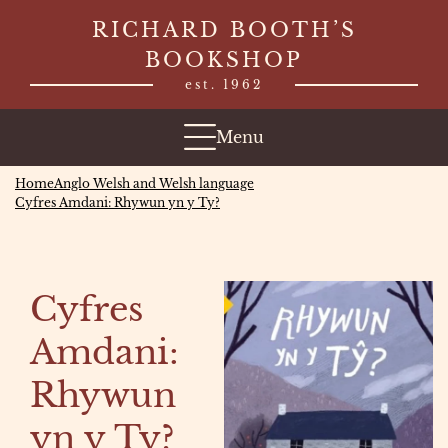
Skip
RICHARD BOOTH’S
to
BOOKSHOP
content
est. 1962
Menu
Home
Anglo Welsh and Welsh language
Cyfres Amdani: Rhywun yn y Ty?
Cyfres
Amdani:
Rhywun
yn y Ty?